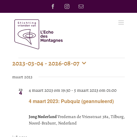
Ga
Facebook
Instagram
E-
naar
mail
inhoud
2023-03-04
 - 
2026-08-07
Evenementen
Selecteer
een
maart 2023
datum.
4 maart 2023 om 19:30
-
5 maart 2023 om 01:00
za
4
4 maart 2023: Pubquiz (geannuleerd)
Jong Nederland
Vredeman de Vriesstraat 38a, Tilburg,
Noord-Brabant, Nederland