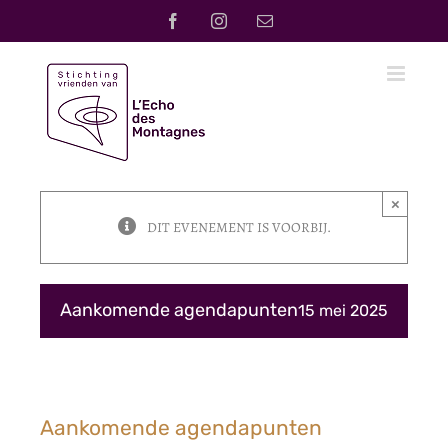
Ga
Facebook
Instagram
E-
naar
mail
inhoud
×
DIT EVENEMENT IS VOORBIJ.
Aankomende agendapunten
15 mei 2025
Aankomende agendapunten