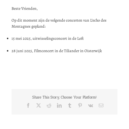
Beste Vrienden,
Op dit moment zijn de volgende concerten van L’echo des
Montagnes gepland:
15 mei 2025, uitwisselingsconcert in de Loft
28 juni 2025, Filmconcert in de Tiliander in Oisterwijk
Share This Story, Choose Your Platform!
Facebook
X
Reddit
LinkedIn
Tumblr
Pinterest
Vk
E-
mail