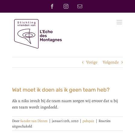
Ga
Facebook
Instagram
E-
naar
mail
inhoud
Vorige
Volgende
Wat moet ik doen als ik geen team heb?
Als u niks invult bij de team naam zorgen wij ervoor dat u bij
een team wordt ingedeeld.
Door
Sander van Dinten
|
januari 12th, 2020
|
pubquiz
|
Reacties
voor
uitgeschakeld
Wat